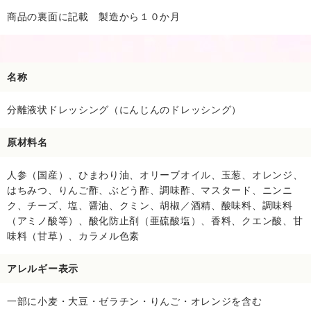
商品の裏面に記載 製造から１０か月
名称
分離液状ドレッシング（にんじんのドレッシング）
原材料名
人参（国産）、ひまわり油、オリーブオイル、玉葱、オレンジ、
はちみつ、りんご酢、ぶどう酢、調味酢、マスタード、ニンニ
ク、チーズ、塩、醤油、クミン、胡椒／酒精、酸味料、調味料
（アミノ酸等）、酸化防止剤（亜硫酸塩）、香料、クエン酸、甘
味料（甘草）、カラメル色素
お買い物を続ける
カートへ進む
アレルギー表示
一部に小麦・大豆・ゼラチン・りんご・オレンジを含む