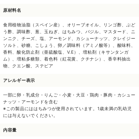
原材料名
食用植物油脂（スペイン産）、オリーブオイル、リンゴ酢、ぶど
う酢、調味酢、葱、玉ねぎ、はちみつ、バジル、マスタード、ニ
ンニク、チーズ、塩、アーモンド、カシューナッツ、クレイジー
ソルト、砂糖、こしょう、卵／調味料（アミノ酸等）、酸味料、
香料、酸化防止剤（亜硫酸塩、V.E）、増粘剤（キサンタンガ
ム）、増粘多糖類、着色料（紅花黄、クチナシ）、香辛料抽出
物、クエン酸、ステビア
アレルギー表示
一部に卵・乳成分・りんご・小麦・大豆・鶏肉・豚肉・カシュー
ナッツ・アーモンドを含む
※この製品にははちみつが使用されています。1歳未満の乳幼児
には与えないでください。
内容量