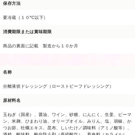
保存方法
要冷蔵（１０℃以下）
消費期限または賞味期限
商品の裏面に記載 製造から１０か月
名称
分離液状ドレッシング（ローストビーフドレッシング）
原材料名
玉ねぎ（国産）、醤油、ワイン、砂糖、にんにく、生姜、ピーマ
ン、米麹、ひまわり油、オリーブオイル、みりん、塩、胡椒、か
つお節、牡蠣エキス、昆布、しいたけ／調味料（アミノ酸等）、
酒精、酸味料、酸化防止剤（亜硫酸塩）、着色料（カラメル）、