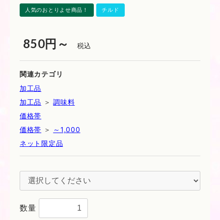
人気のおとりよせ商品！
チルド
850円～
税込
関連カテゴリ
加工品
加工品
＞
調味料
価格帯
価格帯
＞
～1,000
ネット限定品
数量