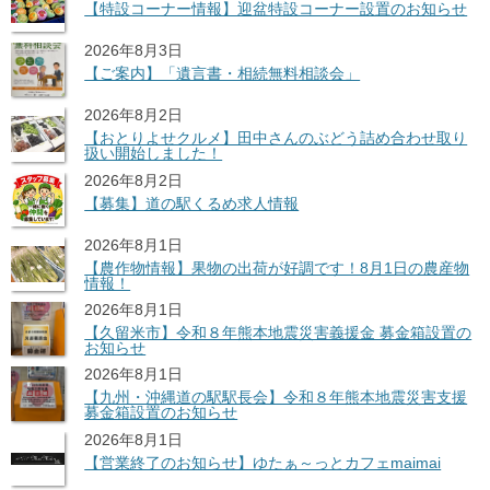
【特設コーナー情報】迎盆特設コーナー設置のお知らせ
2026年8月3日
【ご案内】「遺言書・相続無料相談会」
2026年8月2日
【おとりよせクルメ】田中さんのぶどう詰め合わせ取り
扱い開始しました！
2026年8月2日
【募集】道の駅くるめ求人情報
2026年8月1日
【農作物情報】果物の出荷が好調です！8月1日の農産物
情報！
2026年8月1日
【久留米市】令和８年熊本地震災害義援金 募金箱設置の
お知らせ
2026年8月1日
【九州・沖縄道の駅駅長会】令和８年熊本地震災害支援
募金箱設置のお知らせ
2026年8月1日
【営業終了のお知らせ】ゆたぁ～っとカフェmaimai