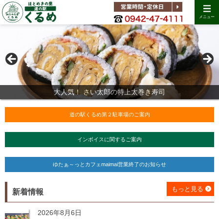
メニュー
ぶどう 出荷予定時期：８月上旬～９月中旬
開駅から不動の人気商品！ 里鎌屋のいきなり饅頭
大人気！ さい太郎の特上太巻き寿司
かぶ 出荷予定時期：１０月中旬～４月下旬
パントビスコさんデザインのロゴを使用したグッズも好評販売中！
スイートコーン 出荷予定時期：５月下旬～６月下旬
ハウストマト 出荷予定時期：１月上旬～６月下旬
田主丸の巨峰 出荷予定時期：８月上旬～９月中旬
ブルーベリー 出荷予定時期：６月上旬～８月上旬
カリブロ 出荷予定時期：１２月下旬～１月下旬
いちご 出荷予定時期：１２月中旬～５月下旬
きゅうり 出荷予定時期：５月下旬～６月下旬
柿 出荷予定時期：９月下旬～１２月上旬
空豆 出荷予定時期：４月中旬～５月下旬
全国有数の酒処 久留米の地酒が集合！
加工品やお土産も豊富！
久留米市のイメージキャラクターのくるっぱパンも！
用途はいろいろ、素焼きのもちもちたいやき★
道の駅くるめ第２駐車場のご案内
インボイスに関するご案内
ゆたぁ～っとカフェmaimai営業終了のお知らせ
もっと見る
新着情報
2026年8月6日