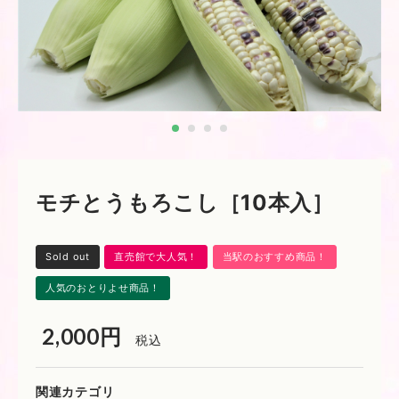
モチとうもろこし［10本入］
Sold out
直売館で⼤⼈気！
当駅のおすすめ商品！
人気のおとりよせ商品！
2,000円
税込
関連カテゴリ