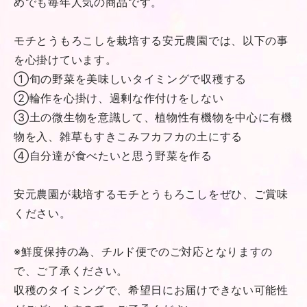
めでも毎年人気の商品です。
モチとうもろこしを栽培する安元農園では、以下の事
を心掛けています。
①旬の野菜を美味しいタイミングで収穫する
②輪作を心掛け、過剰な作付けをしない
③土の微生物を意識して、植物性有機物を中心に有機
物を入、雑草もすきこみフカフカの土にする
④自分達が食べたいと思う野菜を作る
安元農園が栽培するモチとうもろこしをぜひ、ご賞味
ください。
※鮮度保持の為、チルド便でのご対応となりますの
で、ご了承ください。
収穫のタイミングで、希望日にお届けできない可能性