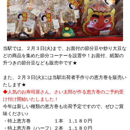
当駅では、２月３日(火)まで、
お面付の節分豆や炒り大豆な
どの商品を集めた節分コーナーを設置中！お面付、紙製の
升つきの節分豆なども販売中です★
また、２月３日(火)には当駅出荷者手作りの恵方巻を販売い
たします★
◆人気のお寿司屋さん、さい太郎が作る恵方巻のご予約受
け付け開始いたしました！
今年は新しい種類の恵方巻も出荷予定ですので、ぜひご賞
味ください♪
・特上恵方巻 １本 １,１８０円
・特上恵方巻（ハーフ）２本 １,１８０円