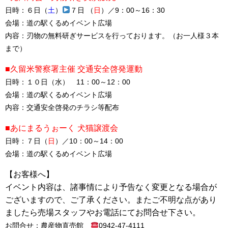
日時：６日（
土
）
７日 （
日
）／
9：00～16：30
会場：道の駅くるめイベント広場
内容：刃物の無料研ぎサービスを行っております。（お一人様３本
まで）
■久留米警察署主催 交通安全啓発運動
日時：１０日（水） 11：00～12：00
会場：道の駅くるめイベント広場
内容：交通安全啓発のチラシ等配布
■あにまるうぉーく 犬猫譲渡会
日時：７日（
日
）／
10：00～14：00
会場：道の駅くるめイベント広場
【お客様へ】
イベント内容は、諸事情により予告なく変更となる場合が
ございますので、ご了承ください。またご不明な点があり
ましたら売場スタッフやお電話にてお問合せ下さい。
お問合せ：農産物直売館
0942-47-4111