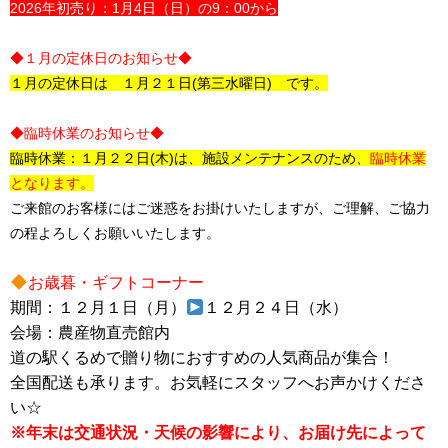
2026年初売り：1月4日（日）の9：00から
◆１月の定休日のお知らせ◆
１月の定休日は
１月２１日(第三水曜日)
です。
◆臨時休業のお知らせ◆
臨時休業：１月２２日(木)は、施設メンテナンスのため、
臨時休業
となります。
ご来館のお客様にはご迷惑をお掛けいたしますが、ご理解、ご協力
の程よろしくお願いいたします。
お歳暮・ギフトコーナー
期間：１２月１
日（月）
１２月２４日（水）
会場：農産物直売館内
道の駅くるめで贈り物におすすめの人気商品が集合！
全国配送も承ります。お気軽にスタッフへお声かけくださ
い☆
※
年末は交通状況・天候の影響により、お届け先によって