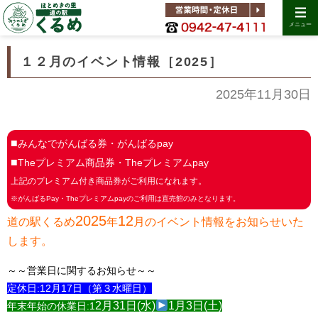
メニュー
１２月のイベント情報［2025］
2025年11月30日
■
みんなでがんばる券・がんばるpay
■
Theプレミアム商品券・Theプレミアムpay
上記のプレミアム付き商品券がご利用になれます。
※がんばるPay・Theプレミアムpayのご利用は直売館のみとなります。
2025
12
道の駅くるめ
年
月のイベント情報をお知らせいた
します。
～～営業日に関するお知らせ～～
定休日:
12月17日（第３水曜日）
2月31日(水)
1月3日(土)
年末年始の休業日:1