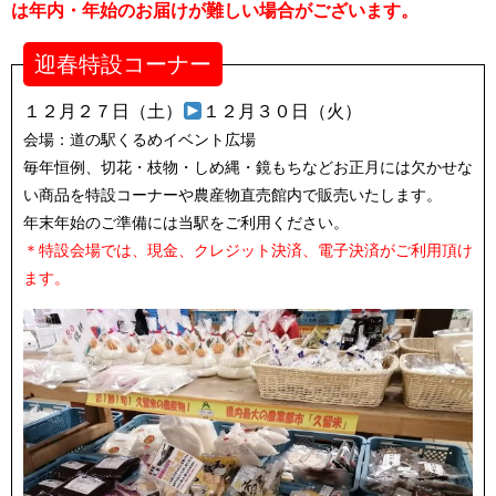
は
年内・年始のお届けが難しい場合がございます。
迎春特設コーナー
１２月２７日（土）
１２月３０日（火）
会場：道の駅くるめイベント広場
毎年恒例、切花・枝物・しめ縄・鏡もちなどお正月には欠かせな
い商品を特設コーナーや農産物直売館内で販売いたします。
年末年始のご準備には当駅をご利用ください。
＊特設会場では、現金、クレジット決済、電子決済がご利用頂け
ます。