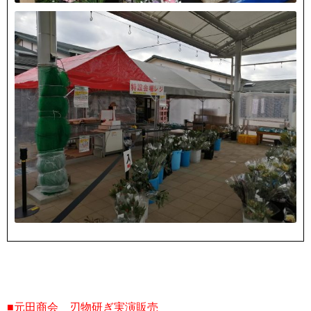
■元田商会 刃物研ぎ実演販売