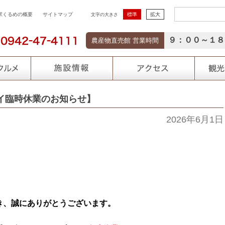
検
駅くるめの概要
サイトマップ
標準
拡大
文字の大きさ
９：００～１８
農産物直売館 営業時間
索:
イ臨時休業のお知らせ】
2026年6月1日
き、誠にありがとうございます。