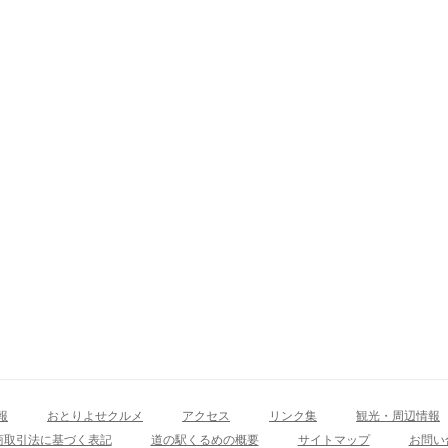
報
おとりよせクルメ
アクセス
リンク集
観光・周辺情報
商取引法に基づく表記
道の駅くるめの概要
サイトマップ
お問い