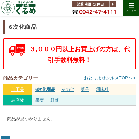
メニュー
6次化商品
３,０００円以上お買上げの方は、代
引手数料無料！
商品カテゴリー
おとりよせクルメTOPへ >
加工品
6次化商品
その他
菓子
調味料
農産物
果実
野菜
商品が見つかりません。